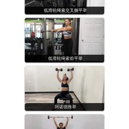
低滑轮绳索交叉侧平举
低滑轮绳索前平举
阿诺德推举