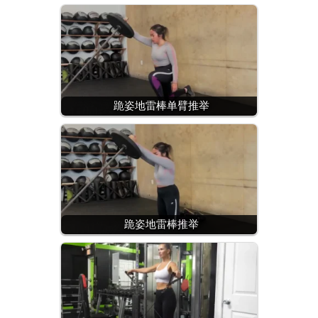
跪姿地雷棒单臂推举
跪姿地雷棒推举