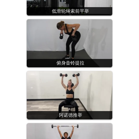
低滑轮绳索前平举
俯身壶铃提拉
阿诺德推举