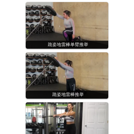
跪姿地雷棒单臂推举
跪姿地雷棒推举