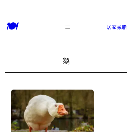
跳
至
🍽
内
居家减脂
容
鹅