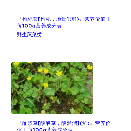
『枸杞菜[枸杞，地骨](鲜)』营养价值 |
每100g营养成分表
野生蔬菜类
『酢浆草[酸酸草，酸溜溜](鲜)』营养价
值 | 每100g营养成分表