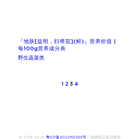
『地肤[益明，扫帚苗](鲜)』营养价值 |
每100g营养成分表
野生蔬菜类
1
2
3
4
© 2018~2026
粤ICP备2022155365号
/ 由腾讯云强力驱动