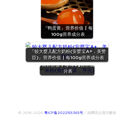
『鸭蛋黄』营养价值 | 每
100g营养成分表
『较大婴儿配方奶粉(安婴宝A+，美赞
臣)』营养价值 | 每100g营养成分表
『米粉(鱼肉蔬菜，亨氏)』
营养价值 | 每100g营养成
分表
© 2018~2026
粤ICP备2022155365号
/ 由腾讯云强力驱动