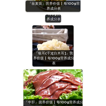
『莜麦面』营养价值 | 每100g营
菜』营养
养成分表
价值 | 每
100g营
养成分表
『银耳(干)[白木耳]』营
养价值 | 每100g营养成分
表
『牛肝』营养价值 | 每100g营养成分