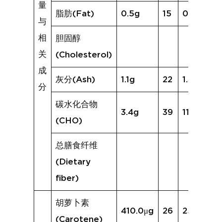
量
脂肪(Fat)
0.5g
15
0.4g
与
相
胆固醇
关
(Cholesterol)
成
灰分(Ash)
1.1g
22
1.3g
分
碳水化合物
3.4g
39
11.8g
(CHO)
总膳食纤维
(Dietary
fiber)
胡萝卜素
410.0μg
26
2513.5μg
(Carotene)