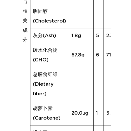
与
相
胆固醇
关
(Cholesterol)
成
灰分(Ash)
1.8g
5
2.3g
分
碳水化合物
67.8g
6
71.6g
(CHO)
总膳食纤维
(Dietary
fiber)
胡萝卜素
20.0μg
1
5.7μg
(Carotene)