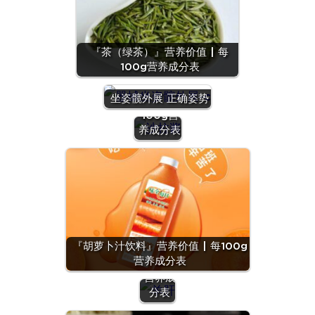
『茶（绿茶）』营养价值 | 每
100g营养成分表
『沙拉
酱』营养
坐姿髋外展 正确姿势
价值 | 每
100g营
养成分表
『羊
肝』营
养价值
『胡萝卜汁饮料』营养价值 | 每100g
| 每
营养成分表
100g
营养成
分表