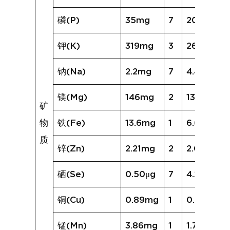
磷(P)
35mg
7
209mg
钾(K)
319mg
3
267mg
钠(Na)
2.2mg
7
4.4mg
镁(Mg)
146mg
2
130mg
矿
物
铁(Fe)
13.6mg
1
6.6mg
质
锌(Zn)
2.21mg
2
2.09mg
硒(Se)
0.50μg
7
4.21μg
铜(Cu)
0.89mg
1
0.58mg
锰(Mn)
3.86mg
1
1.77mg