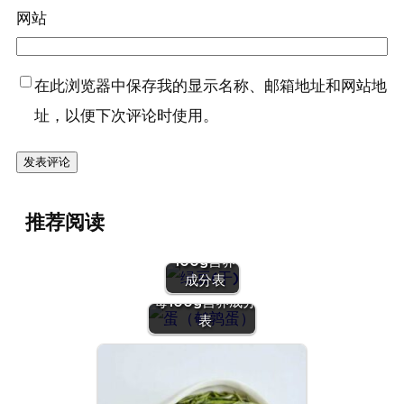
网站
在此浏览器中保存我的显示名称、邮箱地址和网站地
址，以便下次评论时使用。
『绿豆
推荐阅读
(干)』营养
价值 | 每
100g营养
『蛋（鹌鹑
成分表
蛋）』营养价值 |
每100g营养成分
表