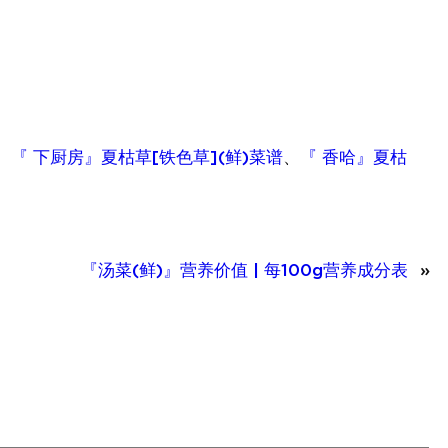
、
『 下厨房』夏枯草[铁色草](鲜)菜谱
、
『 香哈』夏枯
『汤菜(鲜)』营养价值 | 每100g营养成分表
»