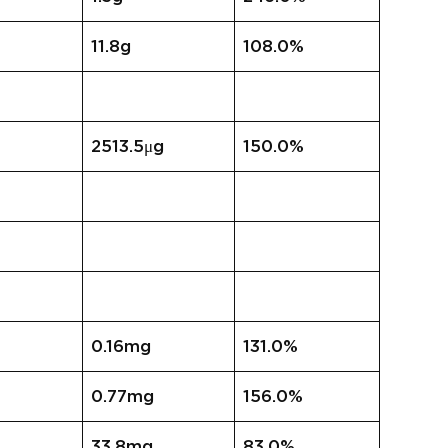
11.8g
108.0%
2513.5μg
150.0%
0.16mg
131.0%
0.77mg
156.0%
33.8mg
83.0%