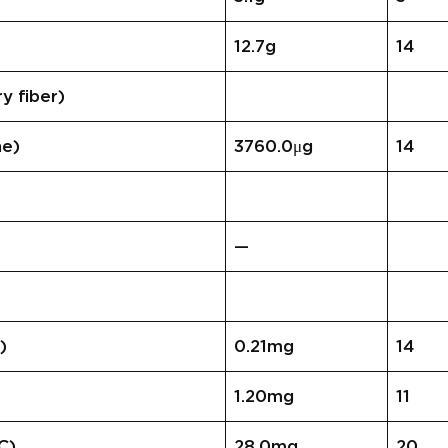
12.7g
14
 fiber)
e)
3760.0μg
14
)
—
)
0.21mg
14
1.20mg
11
C)
28.0mg
20