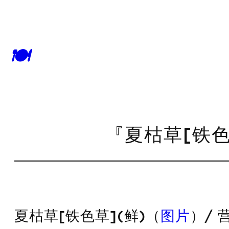
🍽
『夏枯草[铁色
夏枯草[铁色草](鲜)（
图片
）/ 