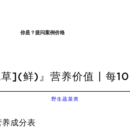
你是？
提问
案例
价格
草](鲜)』营养价值 | 每1
野生蔬菜类
营养成分表