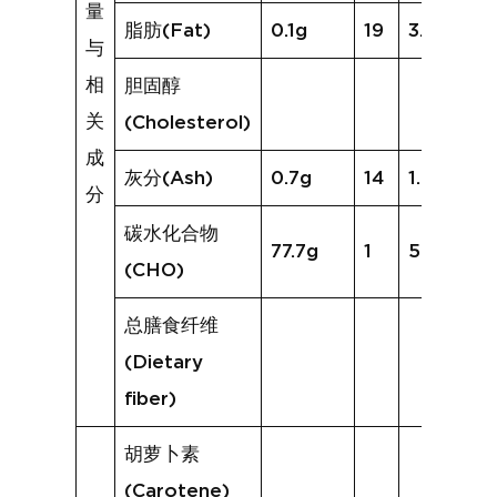
量
脂肪(Fat)
0.1g
19
3.9g
与
相
胆固醇
关
(Cholesterol)
成
灰分(Ash)
0.7g
14
1.0g
分
碳水化合物
77.7g
1
58.1g
(CHO)
总膳食纤维
(Dietary
fiber)
胡萝卜素
(Carotene)