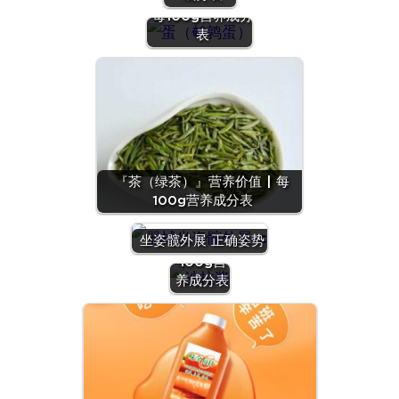
每100g营养成分
表
『茶（绿茶）』营养价值 | 每
100g营养成分表
『沙拉
酱』营养
坐姿髋外展 正确姿势
价值 | 每
100g营
养成分表
『羊
肝』营