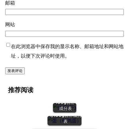
邮箱
网站
在此浏览器中保存我的显示名称、邮箱地址和网站地
址，以便下次评论时使用。
『绿豆
推荐阅读
(干)』营养
价值 | 每
100g营养
『蛋（鹌鹑
成分表
蛋）』营养价值 |
每100g营养成分
表