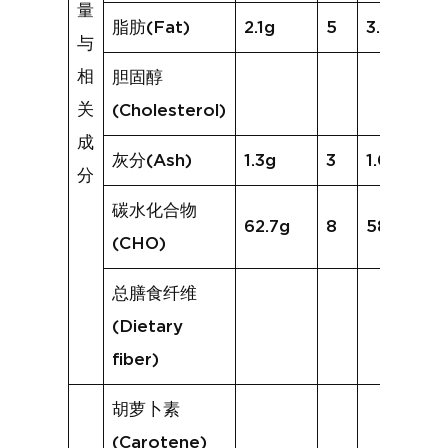
量
脂肪(Fat)
2.1g
5
3.9g
与
相
胆固醇
关
(Cholesterol)
成
灰分(Ash)
1.3g
3
1.0g
分
碳水化合物
62.7g
8
58.1g
(CHO)
总膳食纤维
(Dietary
fiber)
胡萝卜素
(Carotene)