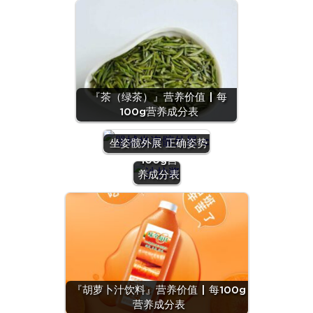
『茶（绿茶）』营养价值 | 每
100g营养成分表
『沙拉
酱』营养
坐姿髋外展 正确姿势
价值 | 每
100g营
养成分表
『羊
肝』营
养价值
『胡萝卜汁饮料』营养价值 | 每100g
| 每
营养成分表
100g