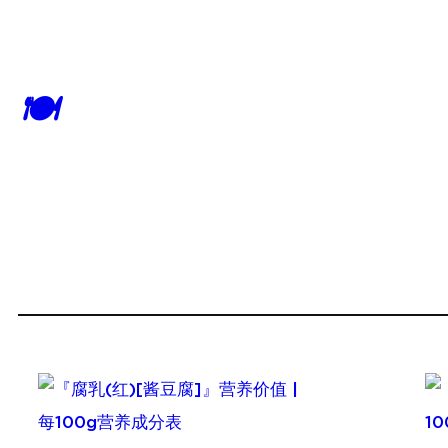
跳
至
内
🍽
容