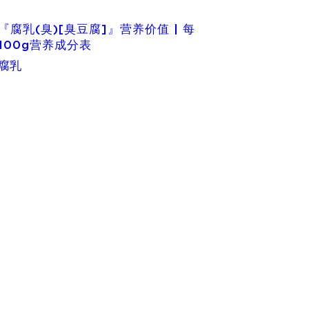
『腐乳(臭)[臭豆腐]』营养价值 | 每
100g营养成分表
腐乳