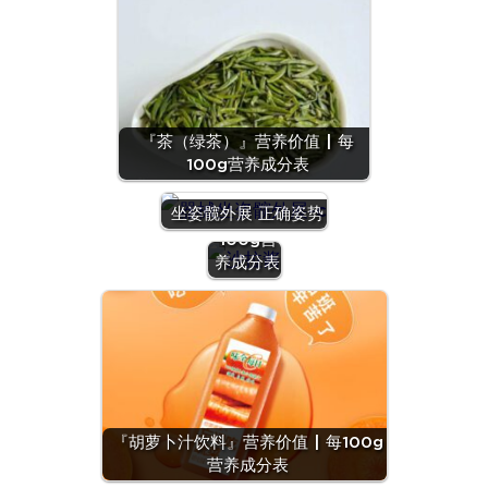
『茶（绿茶）』营养价值 | 每
100g营养成分表
『沙拉
酱』营养
坐姿髋外展 正确姿势
价值 | 每
100g营
养成分表
『羊
肝』营
养价值
『胡萝卜汁饮料』营养价值 | 每100g
| 每
营养成分表
100g