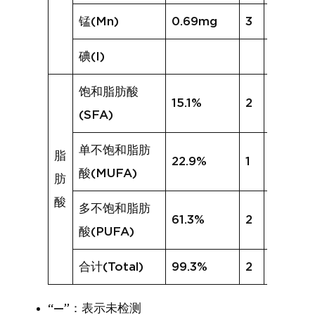
锰(Mn)
0.69mg
3
0.57mg
碘(I)
饱和脂肪酸
15.1%
2
9.2%
(SFA)
单不饱和脂肪
脂
22.9%
1
13.6%
酸(MUFA)
肪
酸
多不饱和脂肪
61.3%
2
37.1%
酸(PUFA)
合计(Total)
99.3%
2
59.9%
“—”：表示未检测