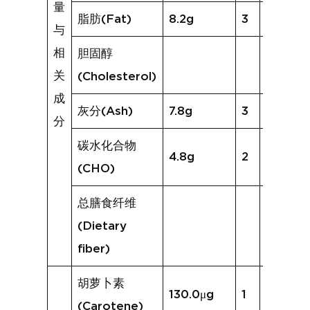
量
脂肪(Fat)
8.2g
3
9.5g
与
相
胆固醇
关
(Cholesterol)
成
灰分(Ash)
7.8g
3
8.3g
分
碳水化合物
4.8g
2
3.6g
(CHO)
总膳食纤维
(Dietary
fiber)
胡萝卜素
130.0μg
1
68.0μg
(Carotene)