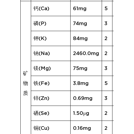
钙(Ca)
61mg
5
83mg
磷(P)
74mg
3
74mg
钾(K)
84mg
2
52mg
钠(Na)
2460.0mg
2
2332.6
镁(Mg)
75mg
3
49mg
矿
物
铁(Fe)
3.8mg
5
6.3mg
质
锌(Zn)
0.69mg
3
0.66m
硒(Se)
1.50μg
2
1.74μg
铜(Cu)
0.16mg
2
0.10mg