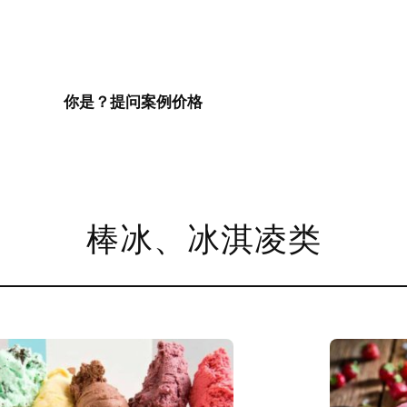
你是？
提问
案例
价格
棒冰、冰淇凌类