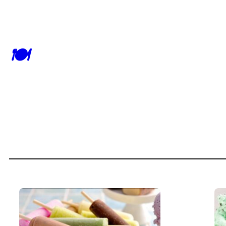
跳
至
内
🍽
容