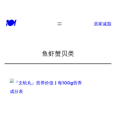
跳
至
🍽
内
居家减脂
容
鱼虾蟹贝类