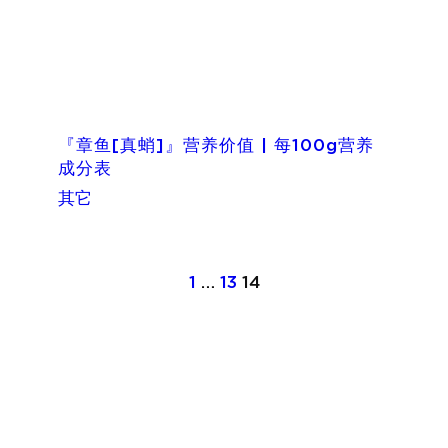
『章鱼[真蛸]』营养价值 | 每100g营养
成分表
其它
1
…
13
14