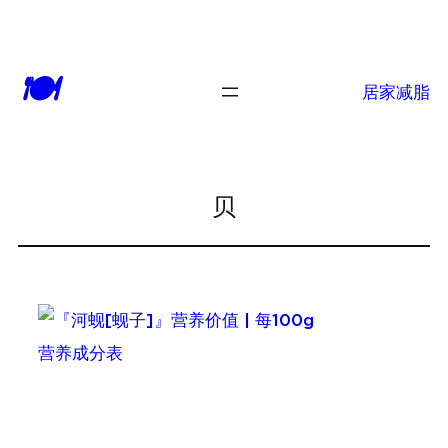
跳
至
🍽
内
居家减脂
容
贝