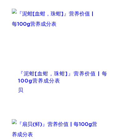
『泥蚶[血蚶，珠蚶]』营养价值 | 每
100g营养成分表
贝