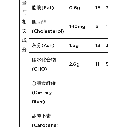
量
脂肪(Fat)
0.6g
15
2.4g
与
相
胆固醇
140mg
6
151mg
关
(Cholesterol)
成
灰分(Ash)
1.5g
13
3.1g
分
碳水化合物
2.6g
11
5.8g
(CHO)
总膳食纤维
(Dietary
fiber)
胡萝卜素
(Carotene)