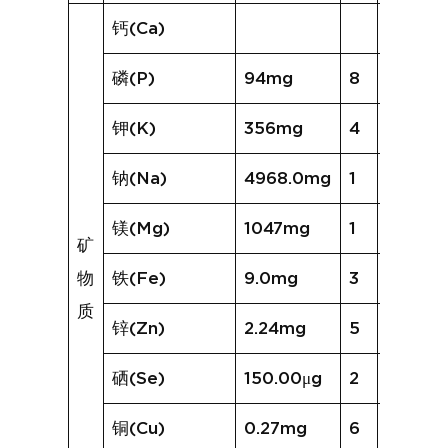
钙(Ca)
磷(P)
94mg
8
140mg
钾(K)
356mg
4
367mg
钠(Na)
4968.0mg
1
825.2
镁(Mg)
1047mg
1
170mg
矿
物
铁(Fe)
9.0mg
3
5.1mg
质
锌(Zn)
2.24mg
5
2.97m
硒(Se)
150.00μg
2
55.72μ
铜(Cu)
0.27mg
6
1.28mg