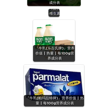
成分表
营养
（五）：
维生素
『牛乳(乐百氏牌)』营养
价值 | 热量 | 每100g营
养成分表
『牛乳(帕玛拉特牌)』营养价值 | 热
量 | 每100g营养成分表