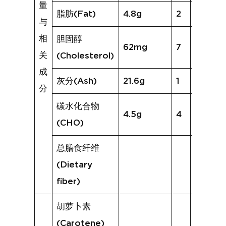
量
脂肪(Fat)
4.8g
2
2.2g
与
相
胆固醇
62mg
7
169mg
关
(Cholesterol)
成
灰分(Ash)
21.6g
1
5.8g
分
碳水化合物
4.5g
4
3.7g
(CHO)
总膳食纤维
(Dietary
fiber)
胡萝卜素
(Carotene)