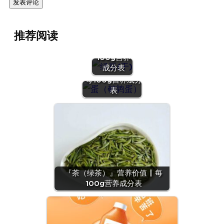
『绿豆
推荐阅读
(干)』营养
价值 | 每
100g营养
『蛋（鹌鹑
成分表
蛋）』营养价值 |
每100g营养成分
表
『茶（绿茶）』营养价值 | 每
100g营养成分表