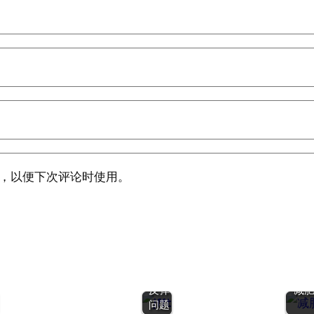
，以便下次评论时使用。
8、常
见问
题：
减脂
后的
反弹
减
问题