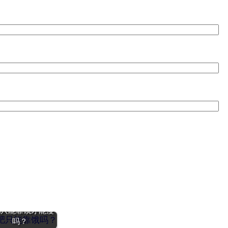
肥只能靠饿才能瘦
吗？