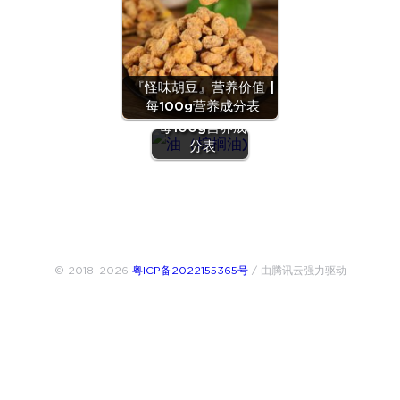
『怪味胡豆』营养价值 |
『油（棕榈
每100g营养成分表
油)』营养价值 |
每100g营养成
分表
© 2018~2026
粤ICP备2022155365号
/ 由腾讯云强力驱动