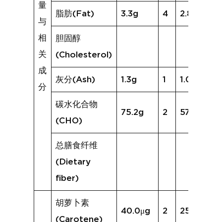
量
脂肪(Fat)
3.3g
4
2.8g
与
相
胆固醇
关
(Cholesterol)
成
灰分(Ash)
1.3g
1
1.0g
分
碳水化合物
75.2g
2
57.0g
(CHO)
总膳食纤维
(Dietary
fiber)
胡萝卜素
40.0μg
2
25.7μg
(Carotene)