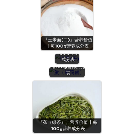
『绿豆
『玉米面(白)』营养价值
(干)』营养
| 每100g营养成分表
价值 | 每
100g营养
『蛋（鹌鹑
成分表
蛋）』营养价值 |
每100g营养成分
表
『茶（绿茶）』营养价值 | 每
100g营养成分表