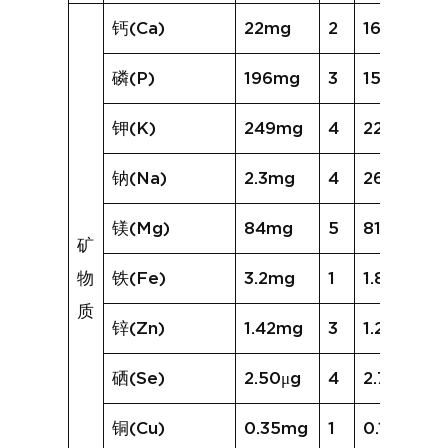
钙(Ca)
22mg
2
16mg
磷(P)
196mg
3
158mg
钾(K)
249mg
4
220mg
钠(Na)
2.3mg
4
26.0mg
镁(Mg)
84mg
5
81mg
矿
物
铁(Fe)
3.2mg
1
1.8mg
质
锌(Zn)
1.42mg
3
1.23mg
硒(Se)
2.50μg
4
2.71μg
铜(Cu)
0.35mg
1
0.19mg