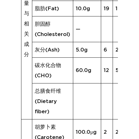
量
脂肪(Fat)
10.0g
19
16.1g
与
相
胆固醇
—
关
(Cholesterol)
成
灰分(Ash)
5.0g
6
2.8g
分
碳水化合物
60.0g
12
58.5g
(CHO)
总膳食纤维
(Dietary
fiber)
胡萝卜素
100.0μg
2
24.0μg
(Carotene)