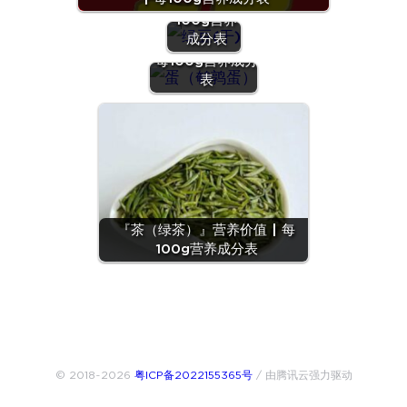
价值 | 每
100g营养
『蛋（鹌鹑
成分表
蛋）』营养价值 |
每100g营养成分
表
『茶（绿茶）』营养价值 | 每
100g营养成分表
© 2018~2026
粤ICP备2022155365号
/ 由腾讯云强力驱动