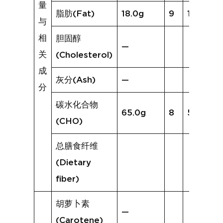
量
脂肪(Fat)
18.0g
9
16.1g
与
相
胆固醇
—
关
(Cholesterol)
成
灰分(Ash)
—
分
碳水化合物
65.0g
8
58.5g
(CHO)
总膳食纤维
(Dietary
fiber)
胡萝卜素
—
(Carotene)