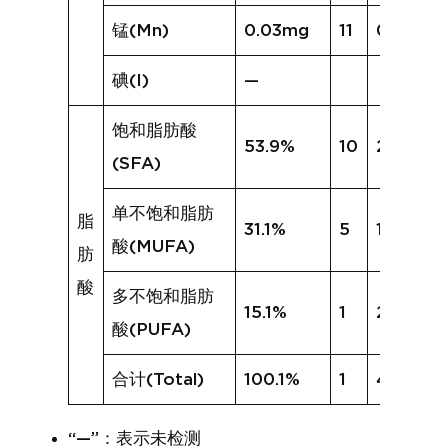
锰(Mn)
0.03mg
11
0.12mg
碘(I)
—
饱和脂肪酸
53.9%
10
29.3%
(SFA)
单不饱和脂肪
脂
31.1%
5
13.9%
酸(MUFA)
肪
酸
多不饱和脂肪
15.1%
1
2.4%
酸(PUFA)
合计(Total)
100.1%
1
46.0%
“—”：表示未检测