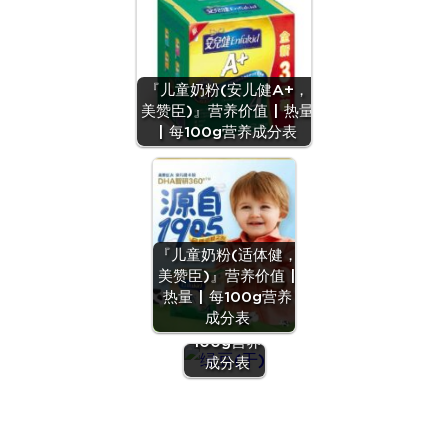
『儿童奶粉(安儿健A+，
美赞臣)』营养价值 | 热量
| 每100g营养成分表
『儿童奶粉(适体健，
美赞臣)』营养价值 |
『绿豆
热量 | 每100g营养
(干)』营养
成分表
价值 | 每
100g营养
成分表