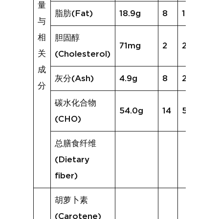
量
脂肪(Fat)
18.9g
8
16.1g
与
相
胆固醇
71mg
2
20mg
关
(Cholesterol)
成
灰分(Ash)
4.9g
8
2.8g
分
碳水化合物
54.0g
14
58.5g
(CHO)
总膳食纤维
(Dietary
fiber)
胡萝卜素
(Carotene)