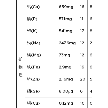
钙(Ca)
659mg
16
858mg
磷(P)
571mg
11
618mg
钾(K)
541mg
17
882mg
钠(Na)
247.6mg
12
219.5mg
镁(Mg)
73mg
12
64mg
矿
物
铁(Fe)
2.9mg
19
6.0mg
质
锌(Zn)
2.16mg
20
5.13mg
硒(Se)
8.00μg
6
4.43μg
铜(Cu)
0.12mg
10
0.12mg