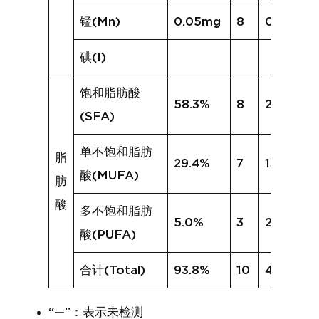
锰(Mn)
0.05mg
8
0.12mg
碘(I)
饱和脂肪酸
58.3%
8
29.3%
(SFA)
单不饱和脂肪
脂
29.4%
7
13.9%
酸(MUFA)
肪
酸
多不饱和脂肪
5.0%
3
2.4%
酸(PUFA)
合计(Total)
93.8%
10
46.0%
“—”：表示未检测