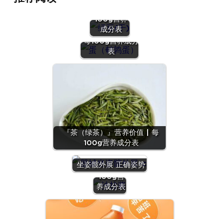
价值 | 每
100g营养
『蛋（鹌鹑
成分表
蛋）』营养价值 |
每100g营养成分
表
『茶（绿茶）』营养价值 | 每
100g营养成分表
『沙拉
酱』营养
坐姿髋外展 正确姿势
价值 | 每
100g营
养成分表