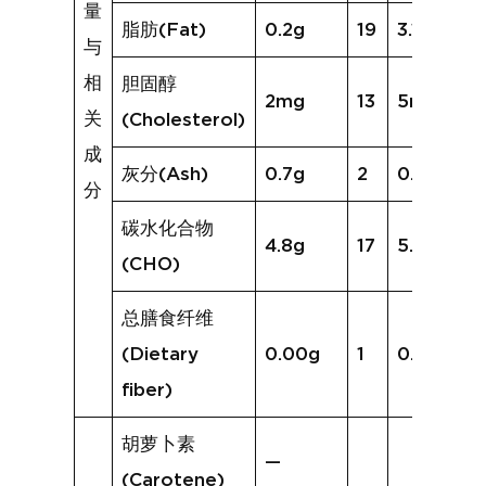
量
脂肪(Fat)
0.2g
19
3.1g
与
相
胆固醇
2mg
13
5mg
关
(Cholesterol)
成
灰分(Ash)
0.7g
2
0.7g
分
碳水化合物
4.8g
17
5.9g
(CHO)
总膳食纤维
(Dietary
0.00g
1
0.0g
fiber)
胡萝卜素
—
(Carotene)