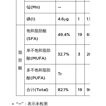
锰(Mn)
—
碘(I)
4.6μg
1
1.1μg
饱和脂肪酸
49.4%
19
65.7%
(SFA)
单不饱和脂肪
脂
32.7%
3
28.4%
酸(MUFA)
肪
酸
多不饱和脂肪
Tr
酸(PUFA)
合计(Total)
82.1%
19
96.5%
“—”：表示未检测