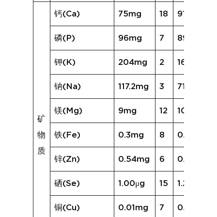
钙(Ca)
75mg
18
91mg
磷(P)
96mg
7
89mg
钾(K)
204mg
2
168mg
钠(Na)
117.2mg
3
71.9mg
镁(Mg)
9mg
12
10mg
矿
物
铁(Fe)
0.3mg
8
0.3mg
质
锌(Zn)
0.54mg
6
0.53mg
硒(Se)
1.00μg
15
1.24μg
铜(Cu)
0.01mg
7
0.01mg