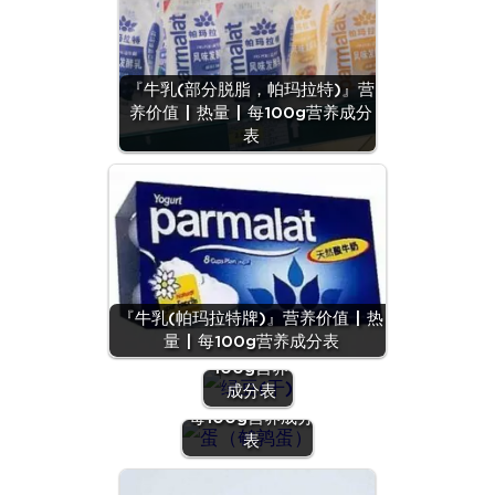
『牛乳(部分脱脂，帕玛拉特)』营
养价值 | 热量 | 每100g营养成分
表
『绿豆
『牛乳(帕玛拉特牌)』营养价值 | 热
(干)』营养
量 | 每100g营养成分表
价值 | 每
100g营养
『蛋（鹌鹑
成分表
蛋）』营养价值 |
每100g营养成分
表