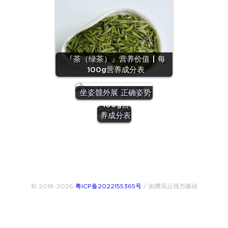
『茶（绿茶）』营养价值 | 每
100g营养成分表
『沙拉
酱』营养
坐姿髋外展 正确姿势
价值 | 每
100g营
养成分表
© 2018~2026
粤ICP备2022155365号
/ 由腾讯云强力驱动