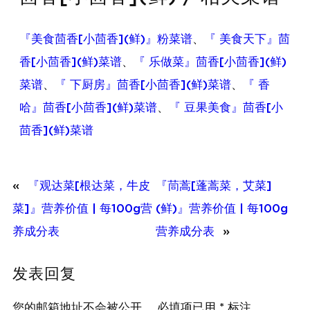
『美食茴香[小茴香](鲜)』粉菜谱
、
『 美食天下』茴
香[小茴香](鲜)菜谱
、
『 乐做菜』茴香[小茴香](鲜)
菜谱
、
『 下厨房』茴香[小茴香](鲜)菜谱
、
『 香
哈』茴香[小茴香](鲜)菜谱
、
『 豆果美食』茴香[小
茴香](鲜)菜谱
«
『观达菜[根达菜，牛皮
『茼蒿[蓬蒿菜，艾菜]
菜]』营养价值 | 每100g营
(鲜)』营养价值 | 每100g
养成分表
营养成分表
»
发表回复
您的邮箱地址不会被公开。
必填项已用
*
标注