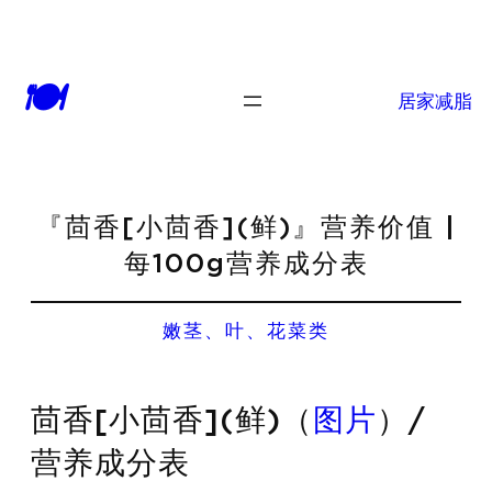
🍽
居家减脂
『茴香[小茴香](鲜)』营养价值 |
每100g营养成分表
嫩茎、叶、花菜类
茴香[小茴香](鲜)（
图片
）/
营养成分表