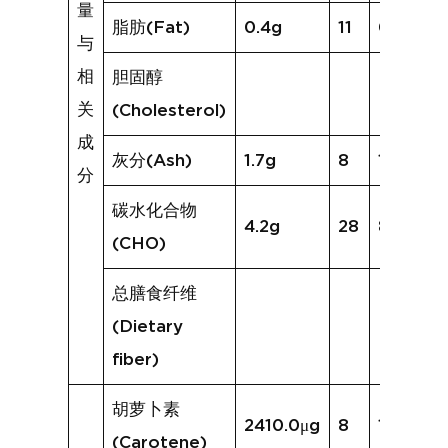
量
脂肪(Fat)
0.4g
11
0.4g
与
相
胆固醇
关
(Cholesterol)
成
灰分(Ash)
1.7g
8
1.3g
分
碳水化合物
4.2g
28
8.3g
(CHO)
总膳食纤维
(Dietary
fiber)
胡萝卜素
2410.0μg
8
1061.6μ
(Carotene)