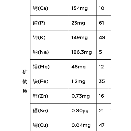
钙(Ca)
154mg
10
84mg
磷(P)
23mg
61
56mg
钾(K)
149mg
48
254mg
钠(Na)
186.3mg
5
66.0mg
镁(Mg)
46mg
12
32mg
矿
物
铁(Fe)
1.2mg
35
2.4mg
质
锌(Zn)
0.73mg
16
0.74mg
硒(Se)
0.80μg
21
1.07μg
铜(Cu)
0.04mg
47
0.17mg