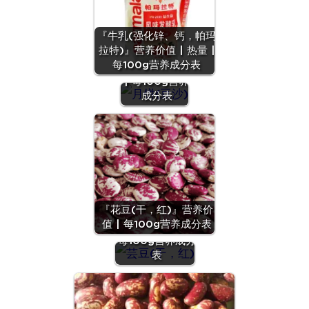
『牛乳(强化锌、钙，帕玛
拉特)』营养价值 | 热量 |
『月饼(豆
每100g营养成分表
沙)』营养价值
| 每100g营养
成分表
『花豆(干，红)』营养价
『芸豆(干，
值 | 每100g营养成分表
红)』营养价值 |
每100g营养成分
表