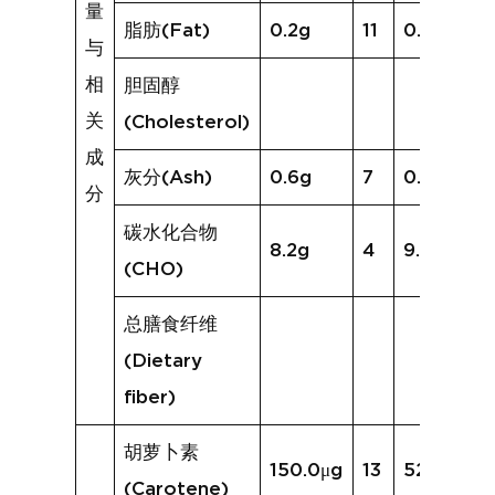
量
脂肪(Fat)
0.2g
11
0.6g
与
相
胆固醇
关
(Cholesterol)
成
灰分(Ash)
0.6g
7
0.7g
分
碳水化合物
8.2g
4
9.7g
(CHO)
总膳食纤维
(Dietary
fiber)
胡萝卜素
150.0μg
13
523.9μg
(Carotene)