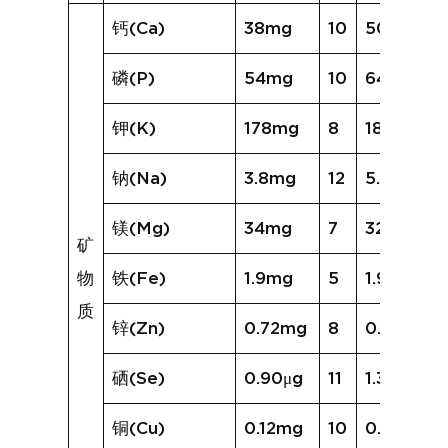
钙(Ca)
38mg
10
50mg
磷(P)
54mg
10
64mg
钾(K)
178mg
8
188mg
钠(Na)
3.8mg
12
5.8mg
镁(Mg)
34mg
7
32mg
矿
物
铁(Fe)
1.9mg
5
1.9mg
质
锌(Zn)
0.72mg
8
0.73mg
硒(Se)
0.90μg
11
1.33μg
铜(Cu)
0.12mg
10
0.20mg