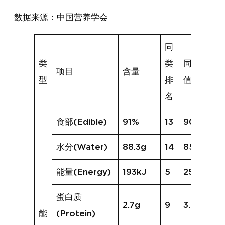
数据来源：中国营养学会
同
类
类
同类均
项目
含量
型
排
值
名
食部(Edible)
91%
13
90%
水分(Water)
88.3g
14
85.3g
能量(Energy)
193kJ
5
251kJ
蛋白质
2.7g
9
3.6g
能
(Protein)