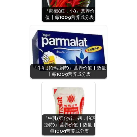
『辣椒(红，小)』营养价
值 | 每100g营养成分表
『牛乳(帕玛拉特)』营养价值 | 热量
| 每100g营养成分表
『牛乳(强化锌、钙，帕玛
拉特)』营养价值 | 热量 |
『月饼(豆
每100g营养成分表
沙)』营养价值