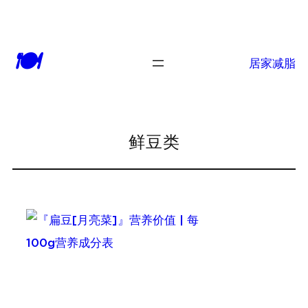
跳
至
🍽
内
居家减脂
容
鲜豆类