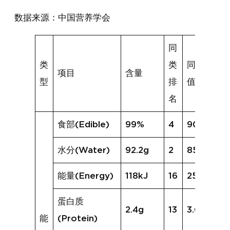
数据来源：中国营养学会
同
类
类
同类均
项目
含量
型
排
值
名
食部(Edible)
99%
4
90%
水分(Water)
92.2g
2
85.3g
能量(Energy)
118kJ
16
251kJ
蛋白质
2.4g
13
3.6g
能
(Protein)