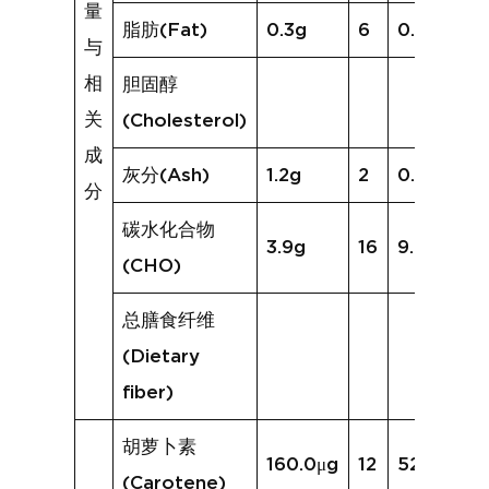
量
脂肪(Fat)
0.3g
6
0.6g
与
相
胆固醇
关
(Cholesterol)
成
灰分(Ash)
1.2g
2
0.7g
分
碳水化合物
3.9g
16
9.7g
(CHO)
总膳食纤维
(Dietary
fiber)
胡萝卜素
160.0μg
12
523.9μg
(Carotene)