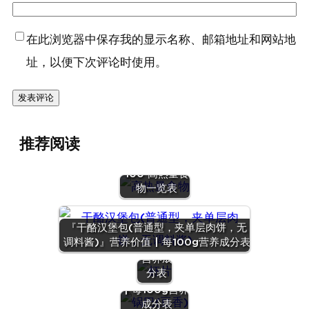
在此浏览器中保存我的显示名称、邮箱地址和网站地
址，以便下次评论时使用。
推荐阅读
高热量食物有
哪些？Top
100 高热量食
『虾
物一览表
片』营
养价值
『干酪汉堡包(普通型，夹单层肉饼，无
| 每
调料酱)』营养价值 | 每100g营养成分表
100g
营养成
『锅巴(豆
分表
香)』营养价值
『雪米
| 每100g营养
饼』营养
成分表
价值 | 每