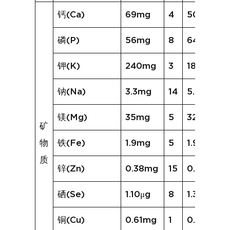
钙(Ca)
69mg
4
50mg
磷(P)
56mg
8
64mg
钾(K)
240mg
3
188mg
钠(Na)
3.3mg
14
5.8mg
镁(Mg)
35mg
5
32mg
矿
物
铁(Fe)
1.9mg
5
1.9mg
质
锌(Zn)
0.38mg
15
0.73mg
硒(Se)
1.10μg
8
1.33μg
铜(Cu)
0.61mg
1
0.20mg