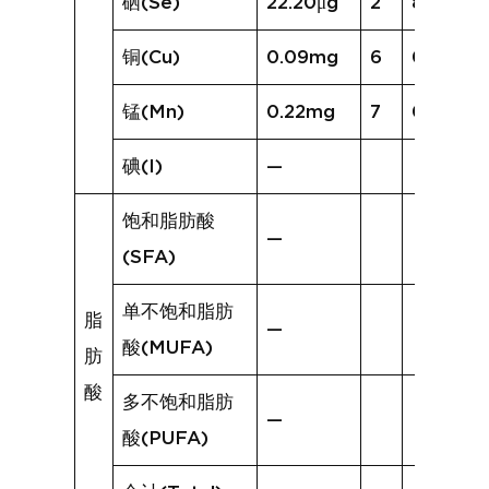
硒(Se)
22.20μg
2
8.78μg
铜(Cu)
0.09mg
6
0.06mg
锰(Mn)
0.22mg
7
0.14mg
碘(I)
—
饱和脂肪酸
—
(SFA)
单不饱和脂肪
脂
—
酸(MUFA)
肪
酸
多不饱和脂肪
—
酸(PUFA)