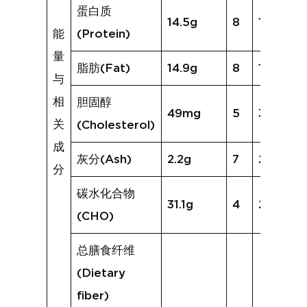
蛋白质
14.5g
8
12.7g
能
(Protein)
量
脂肪(Fat)
14.9g
8
13.1g
与
相
胆固醇
49mg
5
30mg
关
(Cholesterol)
成
灰分(Ash)
2.2g
7
2.1g
分
碳水化合物
31.1g
4
24.5g
(CHO)
总膳食纤维
(Dietary
fiber)