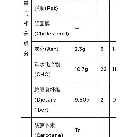
量
脂肪(Fat)
与
相
胆固醇
—
关
(Cholesterol)
成
灰分(Ash)
2.3g
6
1.3g
分
碳水化合物
10.7g
22
11.8g
(CHO)
总膳食纤维
(Dietary
9.60g
2
0.5g
fiber)
胡萝卜素
Tr
(Carotene)