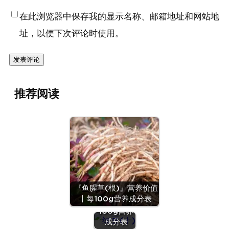
在此浏览器中保存我的显示名称、邮箱地址和网站地
址，以便下次评论时使用。
推荐阅读
『绿豆
『鱼腥草(根)』营养价值
(干)』营养
| 每100g营养成分表
价值 | 每
100g营养
『蛋（鹌鹑
成分表
蛋）』营养价值 |