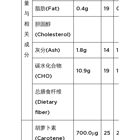
量
脂肪(Fat)
0.4g
19
0.4g
与
相
胆固醇
关
(Cholesterol)
成
灰分(Ash)
1.8g
14
1.3g
分
碳水化合物
10.9g
19
11.8g
(CHO)
总膳食纤维
(Dietary
fiber)
胡萝卜素
700.0μg
25
2513.5μg
(Carotene)