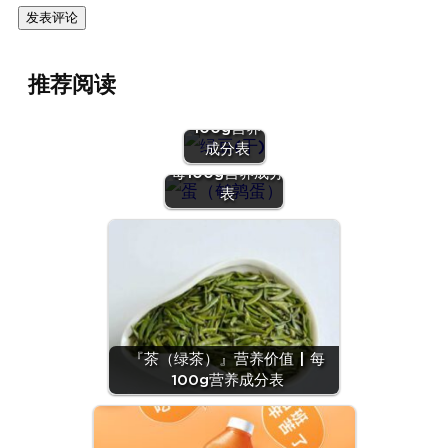
『绿豆
推荐阅读
(干)』营养
价值 | 每
100g营养
『蛋（鹌鹑
成分表
蛋）』营养价值 |
每100g营养成分
表
『茶（绿茶）』营养价值 | 每
100g营养成分表