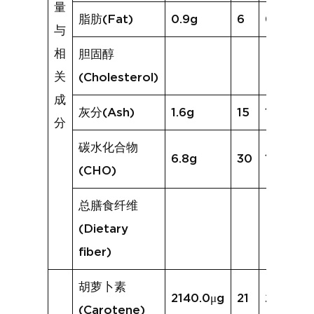
量
脂肪(Fat)
0.9g
6
0.4g
与
相
胆固醇
关
(Cholesterol)
成
灰分(Ash)
1.6g
15
1.3g
分
碳水化合物
6.8g
30
11.8g
(CHO)
总膳食纤维
(Dietary
fiber)
胡萝卜素
2140.0μg
21
2513.5μ
(Carotene)