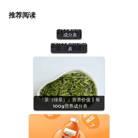
『绿豆
推荐阅读
(干)』营养
价值 | 每
100g营养
『蛋（鹌鹑
成分表
蛋）』营养价值 |
每100g营养成分
表
『茶（绿茶）』营养价值 | 每
100g营养成分表