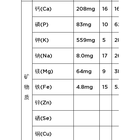
钙(Ca)
208mg
16
167mg
磷(P)
83mg
10
62mg
钾(K)
559mg
5
288mg
钠(Na)
8.0mg
17
26.2mg
镁(Mg)
64mg
9
38mg
矿
物
铁(Fe)
4.8mg
15
5.1mg
质
锌(Zn)
硒(Se)
铜(Cu)