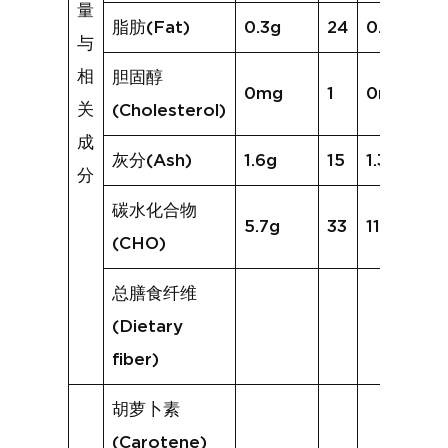
量
脂肪(Fat)
0.3g
24
0.4g
与
相
胆固醇
0mg
1
0mg
关
(Cholesterol)
成
灰分(Ash)
1.6g
15
1.3g
分
碳水化合物
5.7g
33
11.8g
(CHO)
总膳食纤维
(Dietary
fiber)
胡萝卜素
(Carotene)