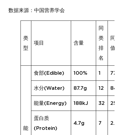
数据来源：中国营养学会
同
类
类
同类均
项目
含量
型
排
值
名
食部(Edible)
100%
1
77%
水分(Water)
87.7g
12
84.1g
能量(Energy)
188kJ
32
254kJ
蛋白质
4.7g
7
2.5g
能
(Protein)