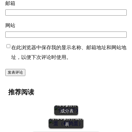
邮箱
网站
在此浏览器中保存我的显示名称、邮箱地址和网站地
址，以便下次评论时使用。
『绿豆
推荐阅读
(干)』营养
价值 | 每
100g营养
『蛋（鹌鹑
成分表
蛋）』营养价值 |
每100g营养成分
表