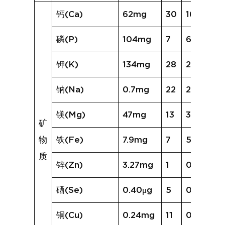
钙(Ca)
62mg
30
167mg
磷(P)
104mg
7
62mg
钾(K)
134mg
28
288mg
钠(Na)
0.7mg
22
26.2mg
镁(Mg)
47mg
13
38mg
矿
物
铁(Fe)
7.9mg
7
5.1mg
质
锌(Zn)
3.27mg
1
0.55mg
硒(Se)
0.40μg
5
0.34μg
铜(Cu)
0.24mg
11
0.20mg