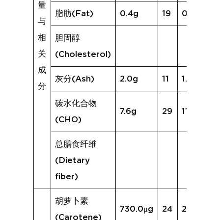
量
脂肪(Fat)
0.4g
19
0.4g
与
相
胆固醇
关
(Cholesterol)
成
灰分(Ash)
2.0g
11
1.3g
分
碳水化合物
7.6g
29
11.8g
(CHO)
总膳食纤维
(Dietary
fiber)
胡萝卜素
730.0μg
24
2513.5μg
(Carotene)