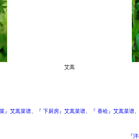
艾蒿
做菜』艾蒿菜谱
、
『 下厨房』艾蒿菜谱
、
『 香哈』艾蒿菜谱
『洋