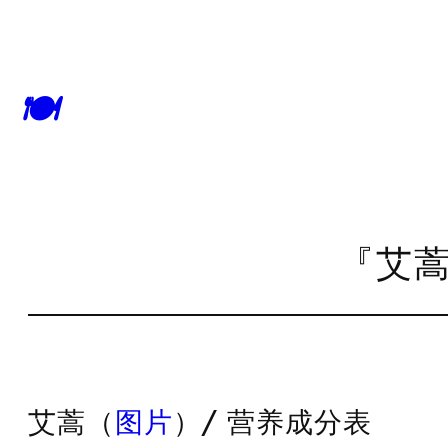
🍽
『艾蒿
艾蒿（
图片
）/ 营养成分表