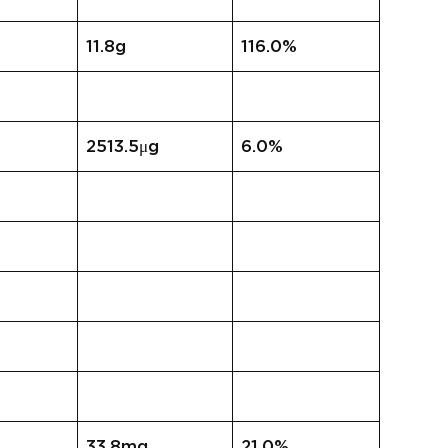
11.8g
116.0%
2513.5μg
6.0%
33.8mg
21.0%