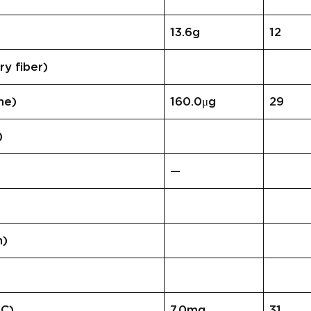
)
13.6g
12
 fiber)
ne)
160.0μg
29
)
—
n)
C)
7.0mg
31