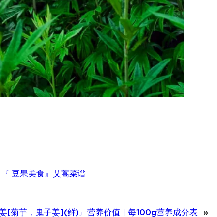
、
『 豆果美食』艾蒿菜谱
姜[菊芋，鬼子姜](鲜)』营养价值 | 每100g营养成分表
»