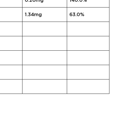
0.20mg
140.0%
1.34mg
63.0%