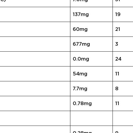
137mg
19
60mg
21
677mg
3
0.0mg
24
54mg
11
7.7mg
8
0.78mg
11