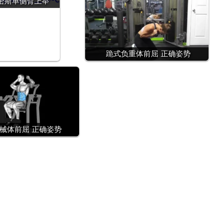
密斯单侧臂上举
跪式负重体前屈 正确姿势
械体前屈 正确姿势