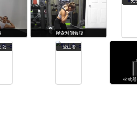
史
腹
绳索对侧卷腹
卷腹
登山者
坐式器