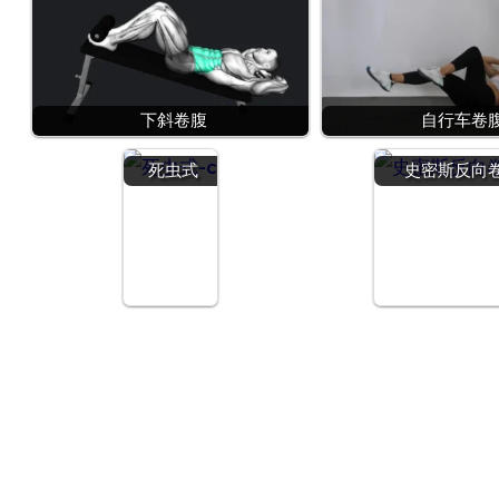
下斜卷腹
自行车卷
死虫式
史密斯反向