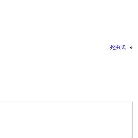
死虫式
»