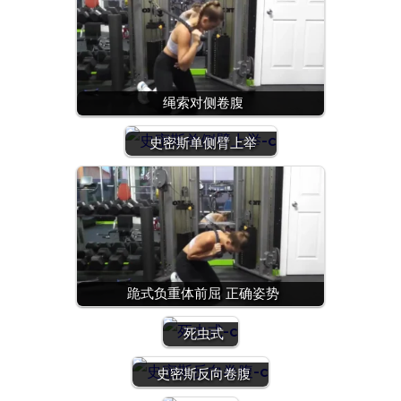
绳索对侧卷腹
史密斯单侧臂上举
跪式负重体前屈 正确姿势
死虫式
史密斯反向卷腹