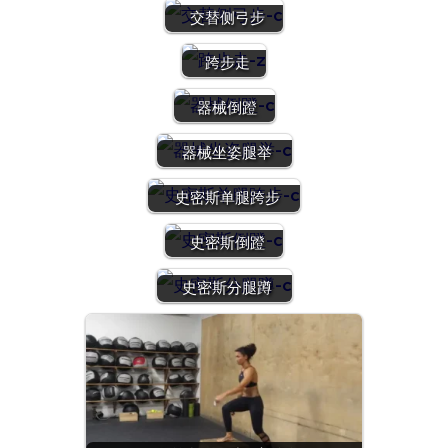
交替侧弓步
跨步走
器械倒蹬
器械坐姿腿举
史密斯单腿跨步
史密斯倒蹬
史密斯分腿蹲