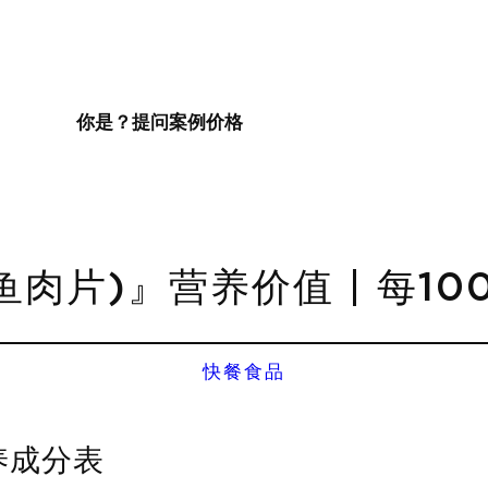
你是？
提问
案例
价格
鱼肉片)』营养价值 | 每10
快餐食品
养成分表