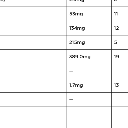
53mg
11
134mg
12
215mg
5
389.0mg
19
—
1.7mg
13
—
—