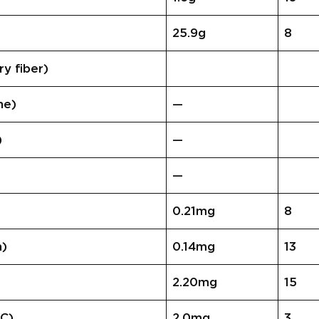
25.9g
8
 fiber)
ne)
—
)
—
—
0.21mg
8
n)
0.14mg
13
2.20mg
15
C)
2.0mg
3