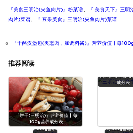
『美食三明治(夹鱼肉片)』粉菜谱
、
『 美食天下』三明
肉片)菜谱
、
『 豆果美食』三明治(夹鱼肉片)菜谱
«
『干酪汉堡包(夹熏肉，加调料酱)』营养价值 | 每10
推荐阅读
『三明治(夹烤牛
营养价值 | 每1
成分表
『绿豆
『饼干(三明治)』营养价值 | 每
(干)』营养
『蛋（鹌
100g营养成分表
价值 | 每
蛋）』营养价值
100g营养
每100g营养