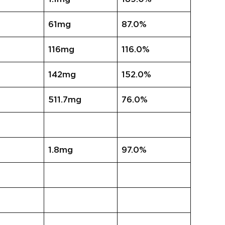
61mg
87.0%
116mg
116.0%
142mg
152.0%
511.7mg
76.0%
1.8mg
97.0%