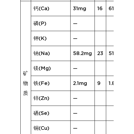
钙(Ca)
31mg
16
61mg
磷(P)
—
钾(K)
—
钠(Na)
58.2mg
23
511.7mg
镁(Mg)
—
矿
物
铁(Fe)
2.1mg
9
1.8mg
质
锌(Zn)
—
硒(Se)
—
铜(Cu)
—