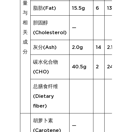
量
脂肪(Fat)
15.5g
6
13.1g
与
相
胆固醇
—
关
(Cholesterol)
成
灰分(Ash)
2.0g
14
2.1g
分
碳水化合物
40.5g
2
24.5g
(CHO)
总膳食纤维
(Dietary
fiber)
胡萝卜素
—
(Carotene)