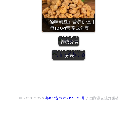
『燕麦
『怪味胡豆』营养价值 |
片』营养
每100g营养成分表
价值 | 每
100g营
『油（棕榈
养成分表
油)』营养价值 |
每100g营养成
分表
© 2018~2026
粤ICP备2022155365号
/ 由腾讯云强力驱动