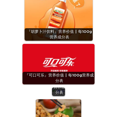
『胡萝卜汁饮料』营养价值 | 每100g
营养成分表
『饼干
(均
值)』
营养价
『可口可乐』营养价值 | 每100g营养成
值 | 每
分表
100g
营养成
分表