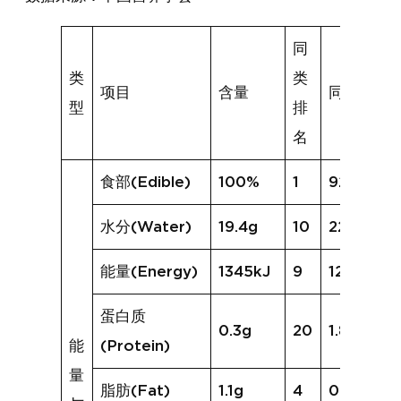
同
类
类
项目
含量
同类均值
型
排
名
食部(Edible)
100%
1
92%
水分(Water)
19.4g
10
22.1g
能量(Energy)
1345kJ
9
1246kJ
蛋白质
0.3g
20
1.8g
能
(Protein)
量
脂肪(Fat)
1.1g
4
0.8g