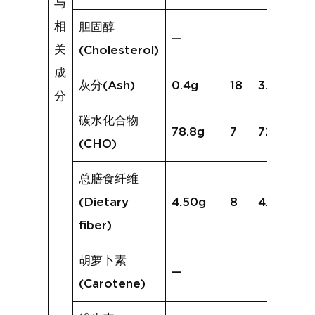
与
相
胆固醇
—
关
(Cholesterol)
成
灰分(Ash)
0.4g
18
3.2g
分
碳水化合物
78.8g
7
72.2g
(CHO)
总膳食纤维
(Dietary
4.50g
8
4.4g
fiber)
胡萝卜素
—
(Carotene)