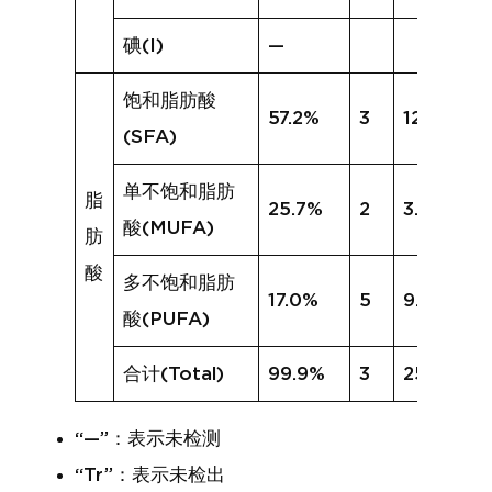
碘(I)
—
饱和脂肪酸
57.2%
3
12.3%
(SFA)
单不饱和脂肪
脂
25.7%
2
3.6%
酸(MUFA)
肪
酸
多不饱和脂肪
17.0%
5
9.1%
酸(PUFA)
合计(Total)
99.9%
3
25.0%
“—”：表示未检测
“Tr”：表示未检出