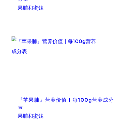
果脯和蜜饯
『苹果脯』营养价值 | 每100g营养成分
表
果脯和蜜饯