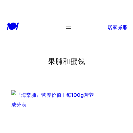
跳
至
🍽
内
居家减脂
容
果脯和蜜饯