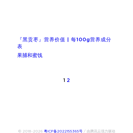
『黑贡枣』营养价值 | 每100g营养成分
表
果脯和蜜饯
1
2
© 2018~2026
粤ICP备2022155365号
/ 由腾讯云强力驱动