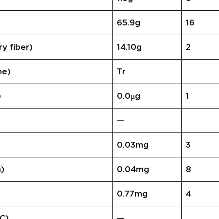
65.9g
16
 fiber)
14.10g
2
e)
Tr
)
0.0μg
1
—
0.03mg
3
)
0.04mg
8
0.77mg
4
C)
—