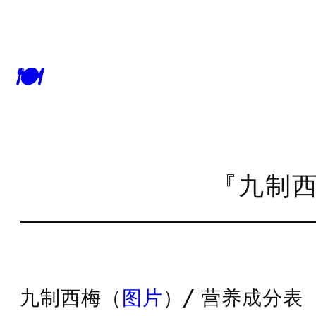
🍽
『九制西
九制西梅（
图片
）/ 营养成分表