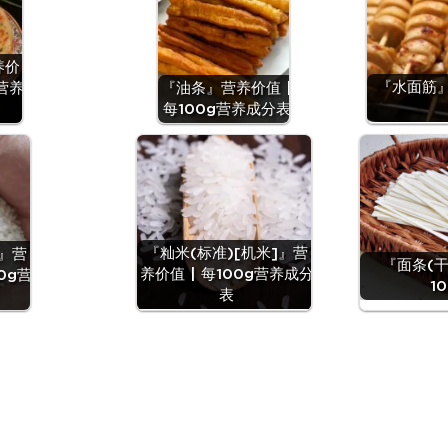
养价
『水面筋』
g营养
『油条』营养价值 |
每100g营养成分表
『籼米(标准)[机米]』营
)』营
『面条(干
养价值 | 每100g营养成分
0g营
1
表