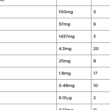
100mg
5
57mg
6
1437mg
3
4.3mg
20
25mg
8
1.8mg
17
0.48mg
10
6.10μg
2