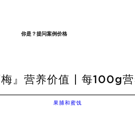
你是？
提问
案例
价格
梅』营养价值 | 每100g
果脯和蜜饯