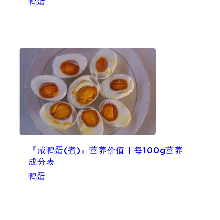
鸭蛋
『咸鸭蛋(煮)』营养价值 | 每100g营养
成分表
鸭蛋