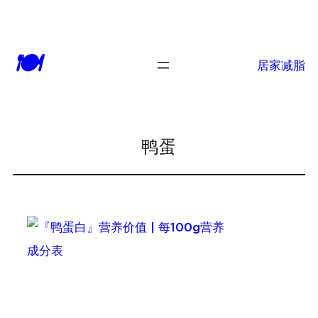
跳
至
🍽
内
居家减脂
容
鸭蛋