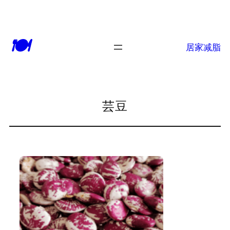
跳
至
🍽
内
居家减脂
容
芸豆