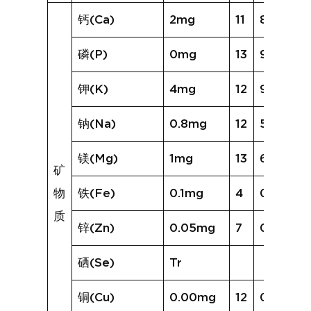
钙(Ca)
2mg
11
8mg
磷(P)
0mg
13
9mg
钾(K)
4mg
12
91mg
钠(Na)
0.8mg
12
5.5mg
镁(Mg)
1mg
13
6mg
矿
物
铁(Fe)
0.1mg
4
0.2mg
质
锌(Zn)
0.05mg
7
0.12mg
硒(Se)
Tr
铜(Cu)
0.00mg
12
0.03mg