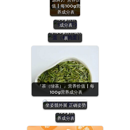
源牌)』营养价
『绿豆
值 | 每100g营
(干)』营养
养成分表
价值 | 每
100g营养
『蛋（鹌鹑
成分表
蛋）』营养价值 |
每100g营养成分
表
『茶（绿茶）』营养价值 | 每
100g营养成分表
『沙拉
酱』营养
坐姿髋外展 正确姿势
价值 | 每
100g营
养成分表