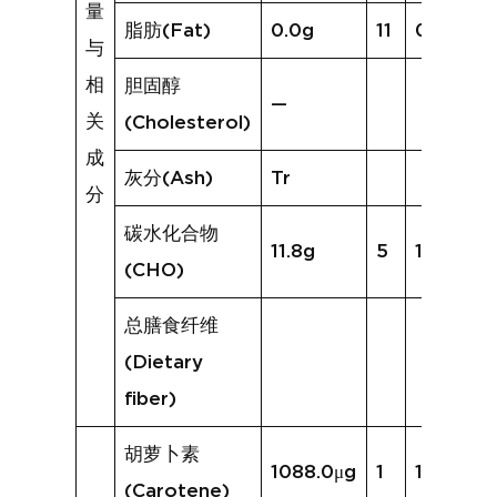
量
脂肪(Fat)
0.0g
11
0.3g
与
相
胆固醇
—
关
(Cholesterol)
成
灰分(Ash)
Tr
分
碳水化合物
11.8g
5
10.5g
(CHO)
总膳食纤维
(Dietary
fiber)
胡萝卜素
1088.0μg
1
107.5μg
(Carotene)