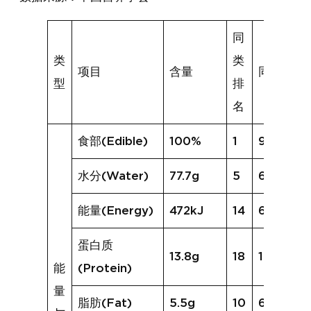
同
类
类
项目
含量
同类均值
型
排
名
食部(Edible)
100%
1
95%
水分(Water)
77.7g
5
69.8g
能量(Energy)
472kJ
14
625kJ
蛋白质
13.8g
18
18.5g
能
(Protein)
量
脂肪(Fat)
5.5g
10
6.8g