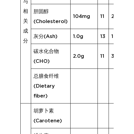
与
相
胆固醇
104mg
11
208mg
关
(Cholesterol)
成
灰分(Ash)
1.0g
13
1.4g
分
碳水化合物
2.0g
11
3.4g
(CHO)
总膳食纤维
(Dietary
fiber)
胡萝卜素
(Carotene)