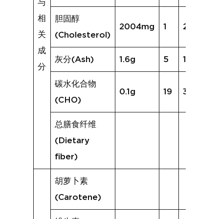
与
相
胆固醇
2004mg
1
208mg
关
(Cholesterol)
成
灰分(Ash)
1.6g
5
1.4g
分
碳水化合物
0.1g
19
3.4g
(CHO)
总膳食纤维
(Dietary
fiber)
胡萝卜素
(Carotene)