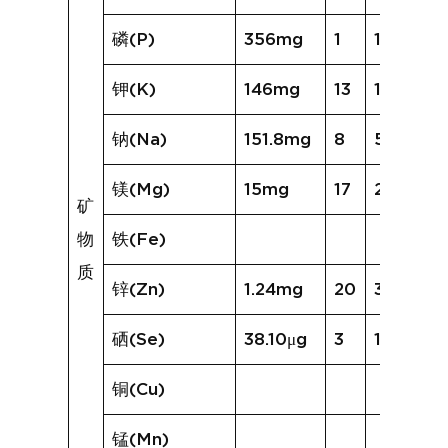
磷(P)
356mg
1
162mg
钾(K)
146mg
13
192mg
钠(Na)
151.8mg
8
572.7mg
镁(Mg)
15mg
17
20mg
矿
物
铁(Fe)
质
锌(Zn)
1.24mg
20
3.06mg
硒(Se)
38.10μg
3
13.90μg
铜(Cu)
锰(Mn)