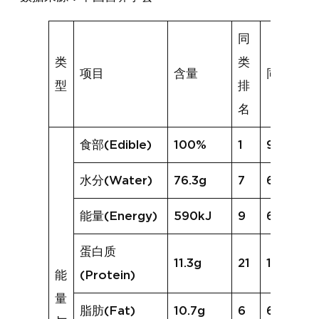
同
类
类
项目
含量
同类均值
型
排
名
食部(Edible)
100%
1
95%
水分(Water)
76.3g
7
69.8g
能量(Energy)
590kJ
9
625kJ
蛋白质
11.3g
21
18.5g
能
(Protein)
量
脂肪(Fat)
10.7g
6
6.8g