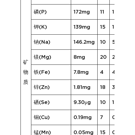
磷(P)
172mg
11
162mg
钾(K)
139mg
15
192mg
钠(Na)
146.2mg
10
572.7mg
镁(Mg)
8mg
20
20mg
矿
物
铁(Fe)
7.8mg
4
4.8mg
质
锌(Zn)
1.81mg
18
3.06mg
硒(Se)
9.30μg
10
13.90μg
铜(Cu)
0.19mg
7
0.41mg
锰(Mn)
0.05mg
15
0.12mg