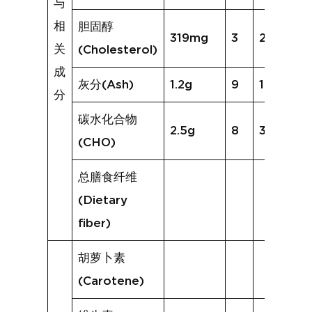
与
相
胆固醇
319mg
3
208mg
关
(Cholesterol)
成
灰分(Ash)
1.2g
9
1.4g
分
碳水化合物
2.5g
8
3.4g
(CHO)
总膳食纤维
(Dietary
fiber)
胡萝卜素
(Carotene)