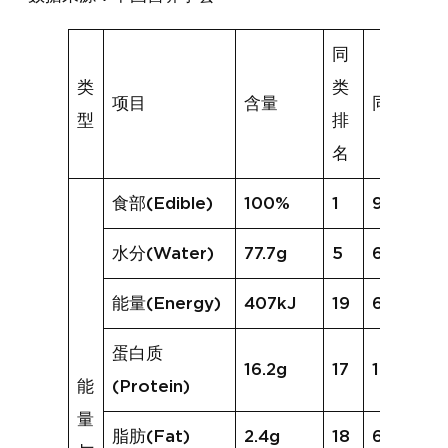
同
类
类
项目
含量
同类均值
型
排
名
食部(Edible)
100%
1
95%
水分(Water)
77.7g
5
69.8g
能量(Energy)
407kJ
19
625kJ
蛋白质
16.2g
17
18.5g
能
(Protein)
量
脂肪(Fat)
2.4g
18
6.8g