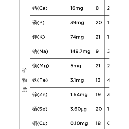
钙(Ca)
16mg
8
21mg
磷(P)
39mg
20
162mg
钾(K)
74mg
21
192mg
钠(Na)
149.7mg
9
572.7mg
镁(Mg)
5mg
21
20mg
矿
物
铁(Fe)
3.1mg
13
4.8mg
质
锌(Zn)
1.64mg
19
3.06mg
硒(Se)
3.60μg
20
13.90μg
铜(Cu)
0.10mg
18
0.41mg