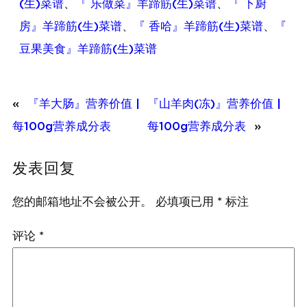
(生)菜谱
、
『 乐做菜』羊蹄筋(生)菜谱
、
『 下厨
房』羊蹄筋(生)菜谱
、
『 香哈』羊蹄筋(生)菜谱
、
『
豆果美食』羊蹄筋(生)菜谱
«
『羊大肠』营养价值 |
『山羊肉(冻)』营养价值 |
每100g营养成分表
每100g营养成分表
»
发表回复
您的邮箱地址不会被公开。
必填项已用
*
标注
评论
*