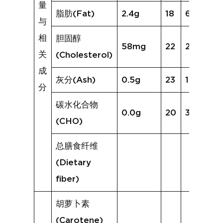
量
脂肪(Fat)
2.4g
18
6.8g
与
相
胆固醇
58mg
22
208mg
关
(Cholesterol)
成
灰分(Ash)
0.5g
23
1.4g
分
碳水化合物
0.0g
20
3.4g
(CHO)
总膳食纤维
(Dietary
fiber)
胡萝卜素
(Carotene)