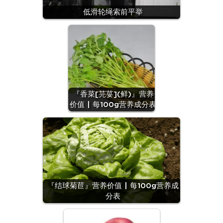
低滑轮绳索前平举
『香菜[芫荽](鲜)』营养
价值 | 每100g营养成分表
『结球菊苣』营养价值 | 每100g营养成
分表