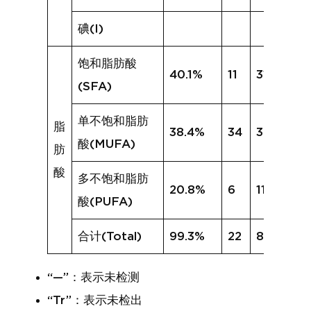
碘(I)
饱和脂肪酸
40.1%
11
31.9%
(SFA)
单不饱和脂肪
脂
38.4%
34
39.6%
酸(MUFA)
肪
酸
多不饱和脂肪
20.8%
6
11.3%
酸(PUFA)
合计(Total)
99.3%
22
83.0%
“—”：表示未检测
“Tr”：表示未检出