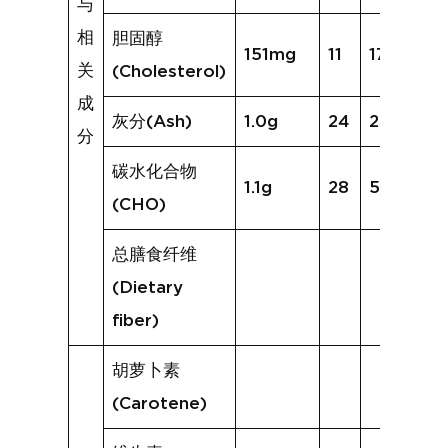
与
相
胆固醇
151mg
11
172mg
关
(Cholesterol)
成
灰分(Ash)
1.0g
24
2.2g
分
碳水化合物
1.1g
28
5.2g
(CHO)
总膳食纤维
(Dietary
fiber)
胡萝卜素
(Carotene)