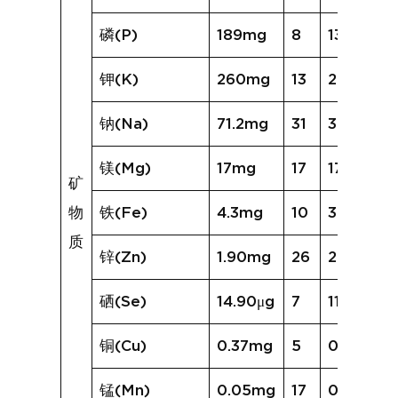
磷(P)
189mg
8
135mg
钾(K)
260mg
13
206mg
钠(Na)
71.2mg
31
392.7mg
镁(Mg)
17mg
17
17mg
矿
物
铁(Fe)
4.3mg
10
3.1mg
质
锌(Zn)
1.90mg
26
2.12mg
硒(Se)
14.90μg
7
11.94μg
铜(Cu)
0.37mg
5
0.16mg
锰(Mn)
0.05mg
17
0.08mg