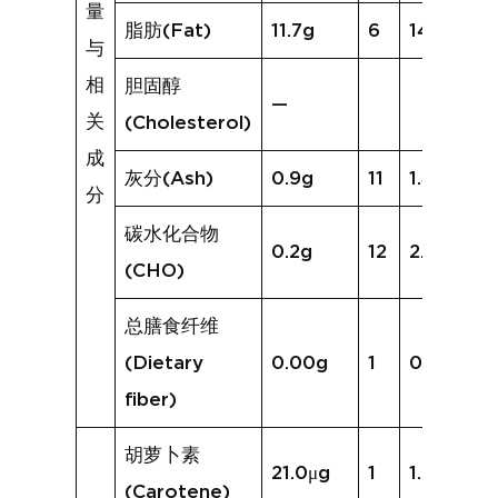
量
脂肪(Fat)
11.7g
6
14.6g
与
相
胆固醇
—
关
(Cholesterol)
成
灰分(Ash)
0.9g
11
1.4g
分
碳水化合物
0.2g
12
2.9g
(CHO)
总膳食纤维
(Dietary
0.00g
1
0.0g
fiber)
胡萝卜素
21.0μg
1
1.6μg
(Carotene)