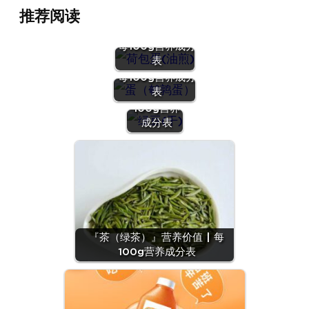
推荐阅读
『荷包蛋(油
煎)』营养价值 |
每100g营养成分
『蛋（鹌鹑
表
蛋）』营养价值 |
『绿豆
每100g营养成分
(干)』营养
表
价值 | 每
100g营养
成分表
『茶（绿茶）』营养价值 | 每
100g营养成分表