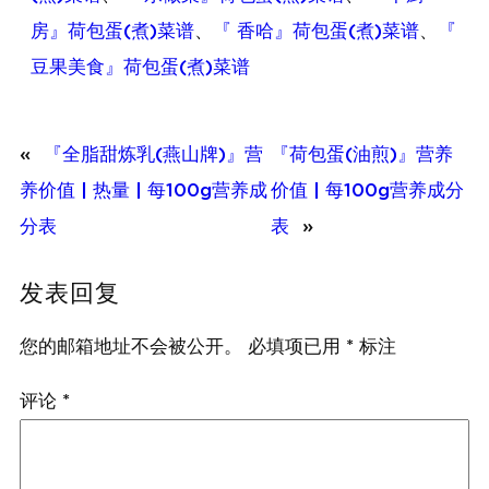
房』荷包蛋(煮)菜谱
、
『 香哈』荷包蛋(煮)菜谱
、
『
豆果美食』荷包蛋(煮)菜谱
«
『全脂甜炼乳(燕山牌)』营
『荷包蛋(油煎)』营养
养价值 | 热量 | 每100g营养成
价值 | 每100g营养成分
分表
表
»
发表回复
您的邮箱地址不会被公开。
必填项已用
*
标注
评论
*