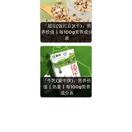
『眉豆[饭豇豆](干)』营
养价值 | 每100g营养成分
表
『牛乳(蒙牛牌)』营养价
值 | 热量 | 每100g营养
成分表