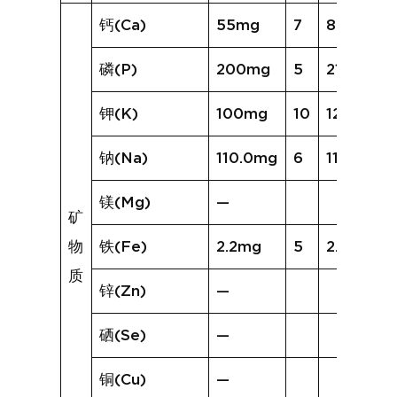
钙(Ca)
55mg
7
82mg
磷(P)
200mg
5
210mg
钾(K)
100mg
10
124mg
钠(Na)
110.0mg
6
116.2mg
镁(Mg)
—
矿
物
铁(Fe)
2.2mg
5
2.8mg
质
锌(Zn)
—
硒(Se)
—
铜(Cu)
—