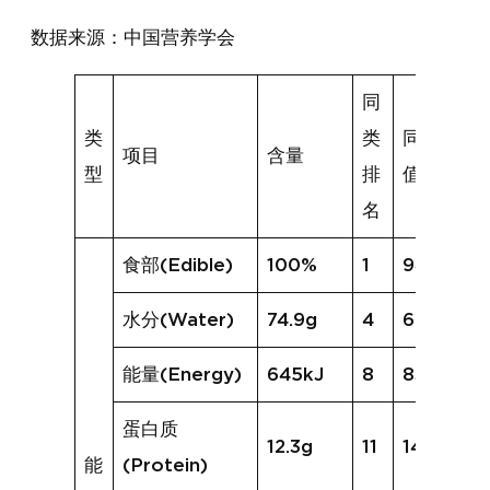
数据来源：中国营养学会
同
类
类
同类均
项目
含量
型
排
值
名
食部(Edible)
100%
1
94%
水分(Water)
74.9g
4
66.6g
能量(Energy)
645kJ
8
837kJ
蛋白质
12.3g
11
14.7g
能
(Protein)